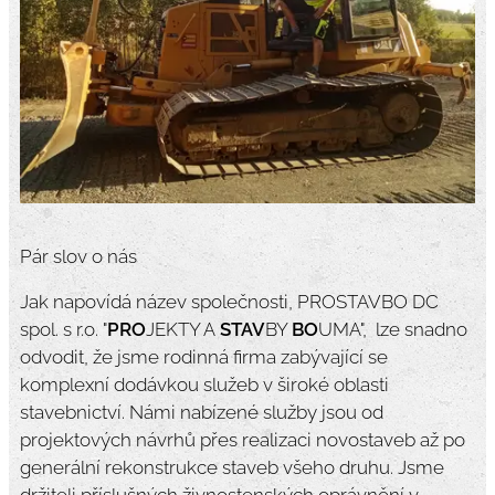
Pár slov o nás
Jak napovídá název společnosti, PROSTAVBO DC
spol. s r.o. "
PRO
JEKTY A
STAV
BY
BO
UMA", lze snadno
odvodit, že jsme rodinná firma zabývající se
komplexní dodávkou služeb v široké oblasti
stavebnictví. Námi nabízené služby jsou od
projektových návrhů přes realizaci novostaveb až po
generální rekonstrukce staveb všeho druhu. Jsme